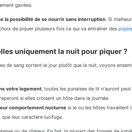
èrement gavées.
 la possibilité de se nourrir sans interruption
. Si malheur
 choix de piquer plusieurs fois ce qui va entraîner des
piqûr
elles uniquement la nuit pour piquer ?
es de sang sortent le jour plutôt que la nuit, voyons ense
dans votre logement
, toutes les punaises de lit n'auront pe
raperont si elles croisent un hôte dans la journée.
r leur comportement nocturne
si le ou les hôtes travaillent
 que leur caractère lucifuge.
ntense ou de chaleur. En fait, la plupart des formes de lum