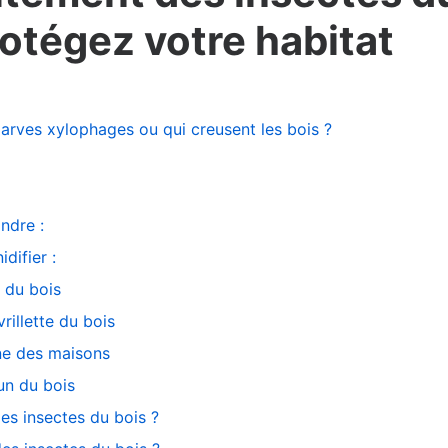
rotégez votre habitat
larves xylophages ou qui creusent les bois ?
ondre :
idifier :
s du bois
vrillette du bois
rne des maisons
un du bois
des insectes du bois ?