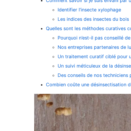
Comment savoir si je suis envahi par d
Identifier l’insecte xylophage
Les indices des insectes du bois
Quelles sont les méthodes curatives co
Pourquoi n’est-il pas conseillé d
Nos entreprises partenaires de lu
Un traitement curatif ciblé pour 
Un suivi méticuleux de la désinse
Des conseils de nos techniciens 
Combien coûte une désinsectisation de