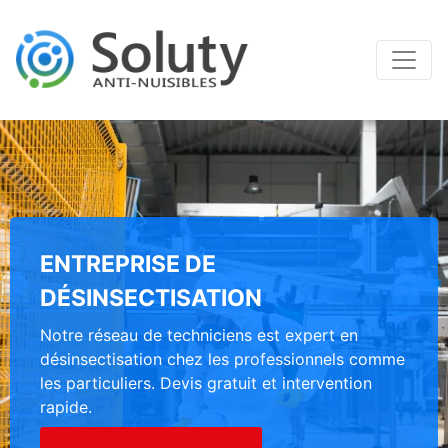
ENTREPRISE DE
DÉSINSECTISATION
Notre réseau de techniciens est expert en
désinsectisation chez les professionnels comme
les particuliers. Devis gratuit et intervention
rapide.