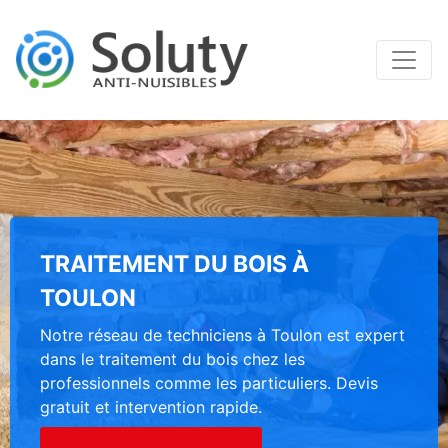
TRAITEMENT DU BOIS À
TOULON
Notre réseau de techniciens à Toulon est expert
dans le traitement du bois chez les
professionnels comme les particuliers. Devis
gratuit et intervention rapide.