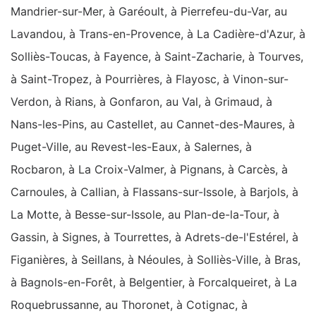
Mandrier-sur-Mer, à Garéoult, à Pierrefeu-du-Var, au
Lavandou, à Trans-en-Provence, à La Cadière-d'Azur, à
Solliès-Toucas, à Fayence, à Saint-Zacharie, à Tourves,
à Saint-Tropez, à Pourrières, à Flayosc, à Vinon-sur-
Verdon, à Rians, à Gonfaron, au Val, à Grimaud, à
Nans-les-Pins, au Castellet, au Cannet-des-Maures, à
Puget-Ville, au Revest-les-Eaux, à Salernes, à
Rocbaron, à La Croix-Valmer, à Pignans, à Carcès, à
Carnoules, à Callian, à Flassans-sur-Issole, à Barjols, à
La Motte, à Besse-sur-Issole, au Plan-de-la-Tour, à
Gassin, à Signes, à Tourrettes, à Adrets-de-l'Estérel, à
Figanières, à Seillans, à Néoules, à Solliès-Ville, à Bras,
à Bagnols-en-Forêt, à Belgentier, à Forcalqueiret, à La
Roquebrussanne, au Thoronet, à Cotignac, à