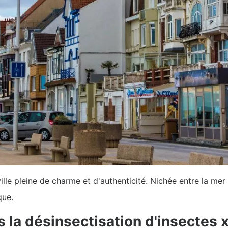
ille pleine de charme et d'authenticité. Nichée entre la me
que.
 la désinsectisation d'insectes 