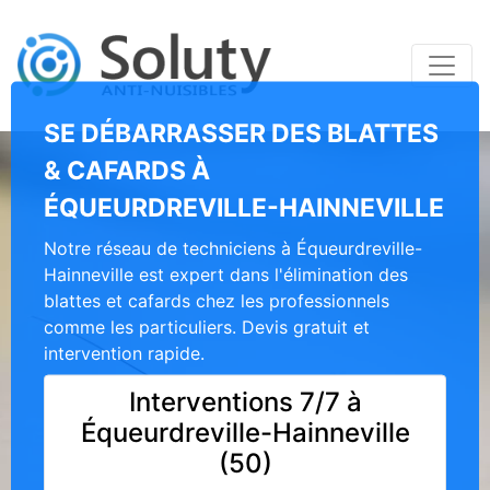
SE DÉBARRASSER DES BLATTES
& CAFARDS À
ÉQUEURDREVILLE-HAINNEVILLE
Notre réseau de techniciens à Équeurdreville-
Hainneville est expert dans l'élimination des
blattes et cafards chez les professionnels
comme les particuliers. Devis gratuit et
intervention rapide.
Interventions 7/7 à
Équeurdreville-Hainneville
(50)