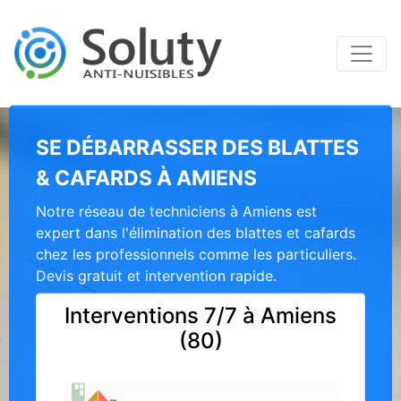
SE DÉBARRASSER DES BLATTES
& CAFARDS À AMIENS
Notre réseau de techniciens à Amiens est
expert dans l'élimination des blattes et cafards
chez les professionnels comme les particuliers.
Devis gratuit et intervention rapide.
Interventions 7/7 à Amiens
(80)