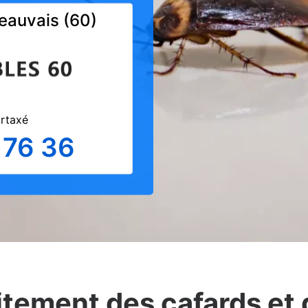
Beauvais (60)
urtaxé
 76 36
itement des cafards et 