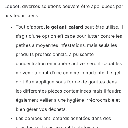
Loubet
, diverses solutions peuvent être appliquées par
nos techniciens.
Tout d'abord,
le gel anti cafard
peut être utilisé. Il
s'agit d'une option efficace pour lutter contre les
petites à moyennes infestations, mais seuls les
produits professionnels, à puissante
concentration en matière active, seront capables
de venir à bout d'une colonie importante. Le gel
doit être appliqué sous forme de gouttes dans
les différentes pièces contaminées mais il faudra
également veiller à une hygiène irréprochable et
bien gérer vos déchets.
Les bombes anti cafards achetées dans des
grandes surfaces ne sont toutefois pas