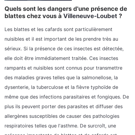
Quels sont les dangers d'une présence de
blattes chez vous à
Villeneuve-Loubet
?
Les blattes et les cafards sont particulièrement
nuisibles et il est important de les prendre très au
sérieux. Si la présence de ces insectes est détectée,
elle doit être immédiatement traitée. Ces insectes
rampants et nuisibles sont connus pour transmettre
des maladies graves telles que la salmonellose, la
dysenterie, la tuberculose et la fièvre typhoïde de
même que des infections parasitaires et fongiques. De
plus ils peuvent porter des parasites et diffuser des
allergènes susceptibles de causer des pathologies
respiratoires telles que l'asthme. De surcroît, une