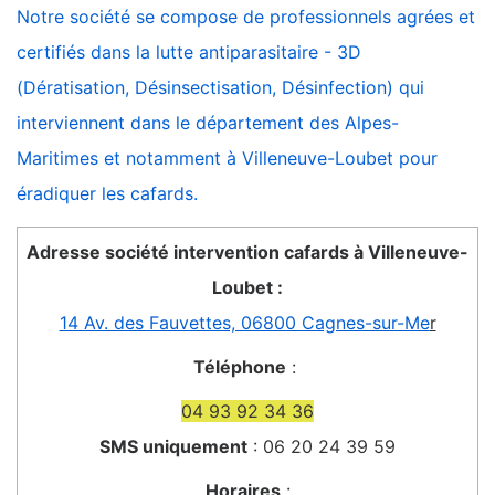
Notre société se compose de professionnels agrées et
certifiés dans la lutte antiparasitaire - 3D
(Dératisation, Désinsectisation, Désinfection) qui
interviennent dans le département des Alpes-
Maritimes et notamment à Villeneuve-Loubet pour
éradiquer les cafards.
Adresse société intervention cafards à Villeneuve-
Loubet :
14 Av. des Fauvettes, 06800 Cagnes-sur-Me
r
Téléphone
:
04 93 92 34 36
SMS uniquement
: 06 20 24 39 59
Horaires
: