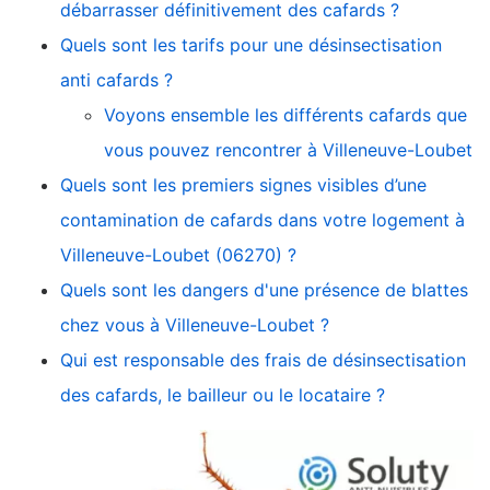
débarrasser définitivement des cafards ?
Quels sont les tarifs pour une désinsectisation
anti cafards ?
Voyons ensemble les différents cafards que
vous pouvez rencontrer à Villeneuve-Loubet
Quels sont les premiers signes visibles d’une
contamination de cafards dans votre logement à
Villeneuve-Loubet (06270) ?
Quels sont les dangers d'une présence de blattes
chez vous à Villeneuve-Loubet ?
Qui est responsable des frais de désinsectisation
des cafards, le bailleur ou le locataire ?