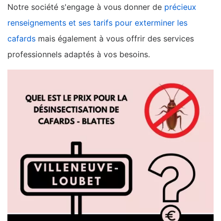
Notre société s'engage à vous donner de
précieux
renseignements et ses tarifs pour exterminer les
cafards
mais également à vous offrir des services
professionnels adaptés à vos besoins.