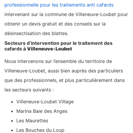
professionnelle pour les traitements anti cafards
intervenant sur la commune de Villeneuve-Loubet
pour
obtenir un devis gratuit et des conseils sur la
désinsectisation des blattes.
Secteurs d’intervention pour le traitement des
cafards à
Villeneuve-Loubet
Nous intervenons sur l’ensemble du territoire de
Villeneuve-Loubet, aussi bien auprès des particuliers
que des professionnels, et plus particulièrement dans
les secteurs suivants :
Villeneuve-Loubet Village
Marina Baie des Anges
Les Maurettes
Les Bouches du Loup