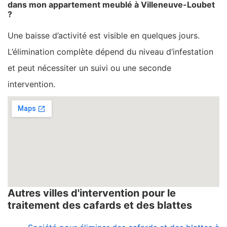
dans mon appartement meublé à Villeneuve-Loubet
?
Une baisse d’activité est visible en quelques jours.
L’élimination complète dépend du niveau d’infestation
et peut nécessiter un suivi ou une seconde
intervention.
Autres villes d'intervention pour le
traitement des cafards et des blattes