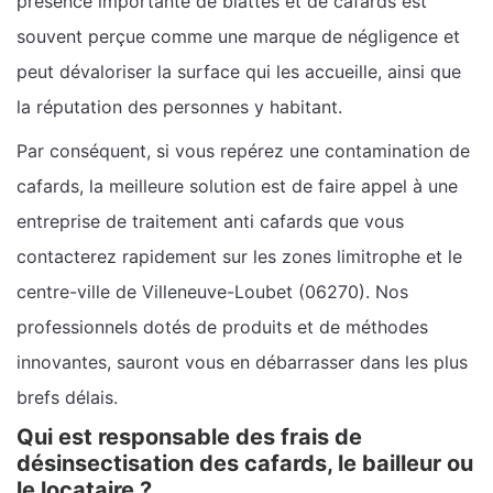
présence importante de blattes et de cafards est
souvent perçue comme une marque de négligence et
peut dévaloriser la surface qui les accueille, ainsi que
la réputation des personnes y habitant.
Par conséquent, si vous repérez une contamination de
cafards, la meilleure solution est de faire appel à une
entreprise de traitement anti cafards que vous
contacterez rapidement sur les zones limitrophe et le
centre-ville de Villeneuve-Loubet (06270). Nos
professionnels dotés de produits et de méthodes
innovantes, sauront vous en débarrasser dans les plus
brefs délais.
Qui est responsable des frais de
désinsectisation des cafards, le bailleur ou
le locataire ?