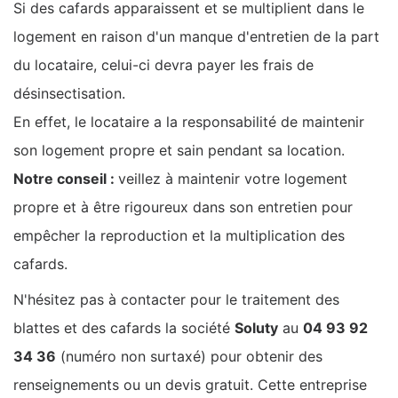
Si des cafards apparaissent et se multiplient dans le
logement en raison d'un manque d'entretien de la part
du locataire, celui-ci devra payer les frais de
désinsectisation.
En effet, le locataire a la responsabilité de maintenir
son logement propre et sain pendant sa location.
Notre conseil :
veillez à maintenir votre logement
propre et à être rigoureux dans son entretien pour
empêcher la reproduction et la multiplication des
cafards.
N'hésitez pas à contacter pour le traitement des
blattes et des cafards la société
Soluty
au
04 93 92
34 36
(numéro non surtaxé) pour obtenir des
renseignements ou un devis gratuit. Cette entreprise