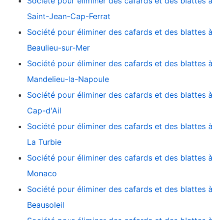
Société pour éliminer des cafards et des blattes à
Saint-Jean-Cap-Ferrat
Société pour éliminer des cafards et des blattes à
Beaulieu-sur-Mer
Société pour éliminer des cafards et des blattes à
Mandelieu-la-Napoule
Société pour éliminer des cafards et des blattes à
Cap-d'Ail
Société pour éliminer des cafards et des blattes à
La Turbie
Société pour éliminer des cafards et des blattes à
Monaco
Société pour éliminer des cafards et des blattes à
Beausoleil