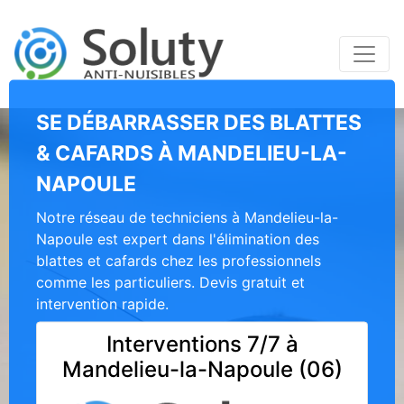
SE DÉBARRASSER DES BLATTES
& CAFARDS À MANDELIEU-LA-
NAPOULE
Notre réseau de techniciens à Mandelieu-la-
Napoule est expert dans l'élimination des
blattes et cafards chez les professionnels
comme les particuliers. Devis gratuit et
intervention rapide.
Interventions 7/7 à
Mandelieu-la-Napoule (06)