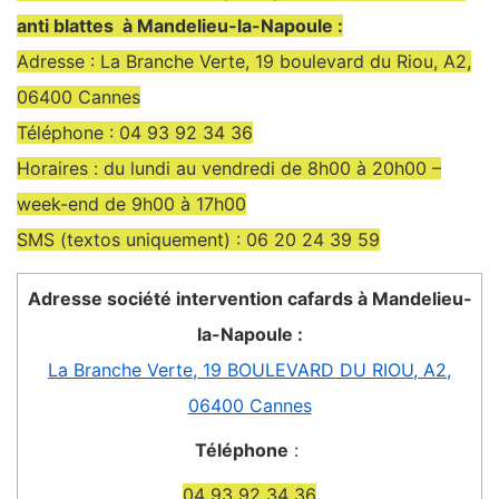
anti blattes à Mandelieu-la-Napoule :
Adresse : La Branche Verte, 19 boulevard du Riou, A2,
06400 Cannes
Téléphone : 04 93 92 34 36
Horaires : du lundi au vendredi de 8h00 à 20h00 –
week-end de 9h00 à 17h00
SMS (textos uniquement) : 06 20 24 39 59
Adresse société intervention cafards à Mandelieu-
la-Napoule :
La Branche Verte, 19 BOULEVARD DU RIOU, A2,
06400 Cannes
Téléphone
:
04 93 92 34 36