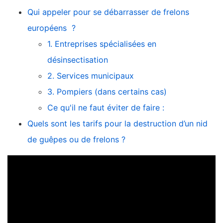
Qui appeler pour se débarrasser de frelons
européens ?
1. Entreprises spécialisées en
désinsectisation
2. Services municipaux
3. Pompiers (dans certains cas)
Ce qu'il ne faut éviter de faire :
Quels sont les tarifs pour la destruction d’un nid
de guêpes ou de frelons ?