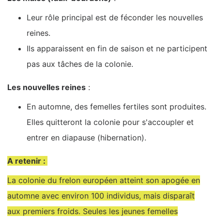
Leur rôle principal est de féconder les nouvelles
reines.
Ils apparaissent en fin de saison et ne participent
pas aux tâches de la colonie.
Les nouvelles reines
:
En automne, des femelles fertiles sont produites.
Elles quitteront la colonie pour s'accoupler et
entrer en diapause (hibernation).
A retenir :
La colonie du frelon européen atteint son apogée en
automne avec environ 100 individus, mais disparaît
aux premiers froids. Seules les jeunes femelles