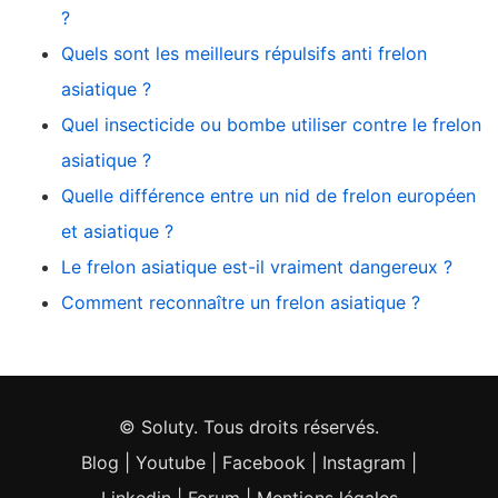
?
Quels sont les meilleurs répulsifs anti frelon
asiatique ?
Quel insecticide ou bombe utiliser contre le frelon
asiatique ?
Quelle différence entre un nid de frelon européen
et asiatique ?
Le frelon asiatique est-il vraiment dangereux ?
Comment reconnaître un frelon asiatique ?
© Soluty. Tous droits réservés.
Blog
|
Youtube
|
Facebook
|
Instagram
|
Linkedin
|
Forum
|
Mentions légales