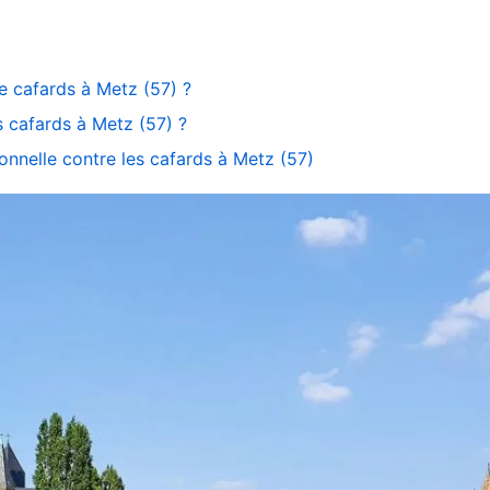
de cafards à Metz (57) ?
s cafards à Metz (57) ?
ionnelle contre les cafards à Metz (57)