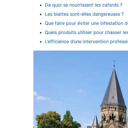
De quoi se nourrissent les cafards ?
Les blattes sont-elles dangereuses ?
Que faire pour éviter une infestation 
Quels produits utiliser pour chasser le
L’efficience d’une intervention profess