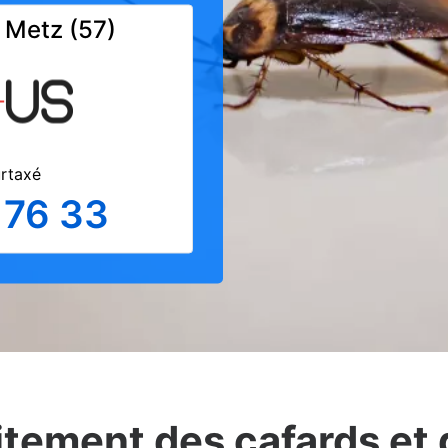
à Metz (57)
urtaxé
 76 33
itement des cafards et 