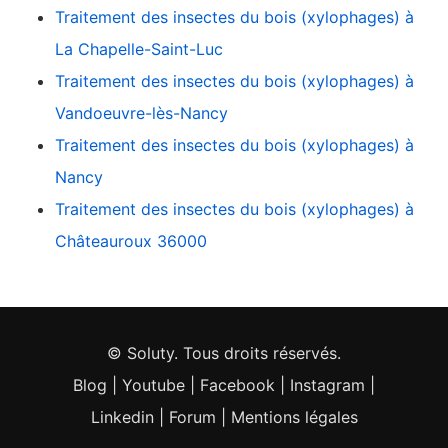
Traitement des insectes du bois (xylophages) à
La Chapelle-Saint-Luc
Traitement des insectes du bois (xylophages) à
Vandoeuvre-lès-Nancy
Traitement des insectes du bois (xylophages) à
Nancy
Traitement des insectes du bois (xylophages) à
Châteauroux 36000
© Soluty. Tous droits réservés.
Blog
|
Youtube
|
Facebook
|
Instagram
|
Linkedin
|
Forum
|
Mentions légales