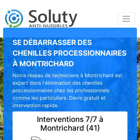
SE DÉBARRASSER DES
CHENILLES PROCESSIONNAIRES
À MONTRICHARD
Notre réseau de techniciens à Montrichard est
expert dans l'élimination des chenilles
processionnaires chez les professionnels
comme les particuliers. Devis gratuit et
intervention rapide.
Interventions 7/7 à
Montrichard (41)