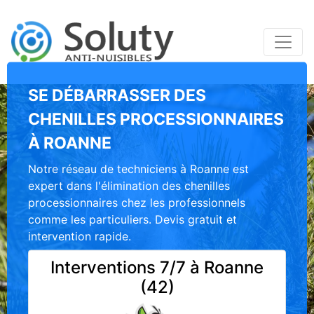
SE DÉBARRASSER DES
CHENILLES PROCESSIONNAIRES
À ROANNE
Notre réseau de techniciens à Roanne est
expert dans l'élimination des chenilles
processionnaires chez les professionnels
comme les particuliers. Devis gratuit et
intervention rapide.
Interventions 7/7 à Roanne
(42)