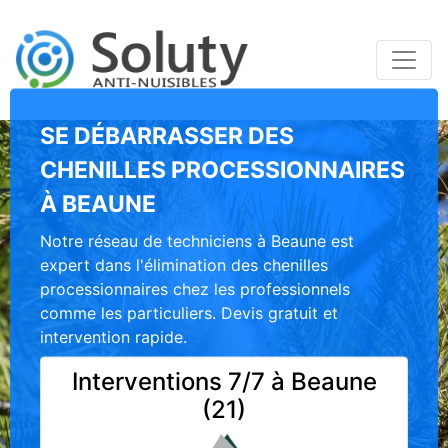
SE DÉBARRASSER DES
CHENILLES PROCESSIONNAIRES
À BEAUNE
Notre réseau de techniciens à Beaune est
expert dans l'élimination des chenilles
processionnaires chez les professionnels
comme les particuliers. Devis gratuit et
intervention rapide.
Interventions 7/7 à Beaune
(21)