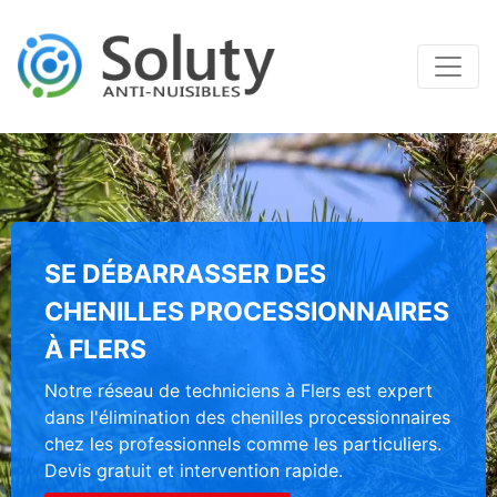
SE DÉBARRASSER DES
CHENILLES PROCESSIONNAIRES
À FLERS
Notre réseau de techniciens à Flers est expert
dans l'élimination des chenilles processionnaires
chez les professionnels comme les particuliers.
Devis gratuit et intervention rapide.