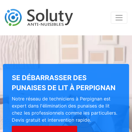
SE DÉBARRASSER DES
PUNAISES DE LIT À PERPIGNAN
Notre réseau de techniciens à Perpignan est
expert dans l'élimination des punaises de lit
chez les professionnels comme les particuliers.
Devis gratuit et intervention rapide.