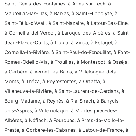
Saint-Génis-des-Fontaines, à Arles-sur-Tech, à
Maureillas-las-Illas, à Baixas, à Saint-Hippolyte, à
Saint-Féliu-d'Avall, à Saint-Nazaire, à Latour-Bas-Elne,
à Corneilla-del-Vercol, à Laroque-des-Albères, à Saint-
Jean-Pla-de-Corts, à Llupia, à Vinça, à Estagel, à
Corneilla-la-Rivière, à Saint-Paul-de-Fenouillet, à Font-
Romeu-Odeillo-Via, à Trouillas, à Montescot, à Osséja,
à Cerbère, à Vernet-les-Bains, à Villelongue-dels-
Monts, à Théza, à Peyrestortes, à Ortaffa, à
Villeneuve-la-Rivière, à Saint-Laurent-de-Cerdans, à
Bourg-Madame, à Reynès, à Ria-Sirach, à Banyuls-
dels-Aspres, à Villemolaque, à Montesquieu-des-
Albères, à Néfiach, à Fourques, à Prats-de-Mollo-la-
Preste, à Corbère-les-Cabanes, à Latour-de-France, à