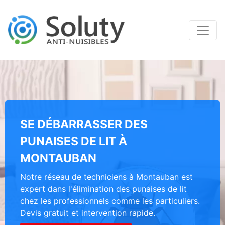
SE DÉBARRASSER DES
PUNAISES DE LIT À
MONTAUBAN
Notre réseau de techniciens à Montauban est
expert dans l'élimination des punaises de lit
chez les professionnels comme les particuliers.
Devis gratuit et intervention rapide.