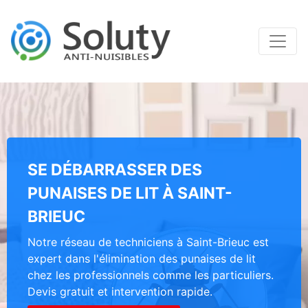
SE DÉBARRASSER DES
PUNAISES DE LIT À SAINT-
BRIEUC
Notre réseau de techniciens à Saint-Brieuc est
expert dans l'élimination des punaises de lit
chez les professionnels comme les particuliers.
Devis gratuit et intervention rapide.