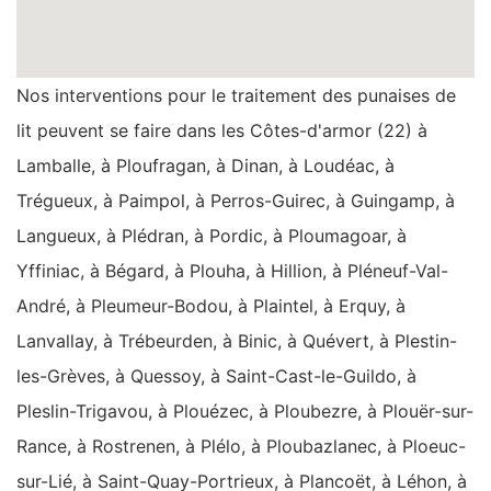
Nos interventions pour le traitement des punaises de
lit peuvent se faire dans les Côtes-d'armor (22) à
Lamballe, à Ploufragan, à Dinan, à Loudéac, à
Trégueux, à Paimpol, à Perros-Guirec, à Guingamp, à
Langueux, à Plédran, à Pordic, à Ploumagoar, à
Yffiniac, à Bégard, à Plouha, à Hillion, à Pléneuf-Val-
André, à Pleumeur-Bodou, à Plaintel, à Erquy, à
Lanvallay, à Trébeurden, à Binic, à Quévert, à Plestin-
les-Grèves, à Quessoy, à Saint-Cast-le-Guildo, à
Pleslin-Trigavou, à Plouézec, à Ploubezre, à Plouër-sur-
Rance, à Rostrenen, à Plélo, à Ploubazlanec, à Ploeuc-
sur-Lié, à Saint-Quay-Portrieux, à Plancoët, à Léhon, à