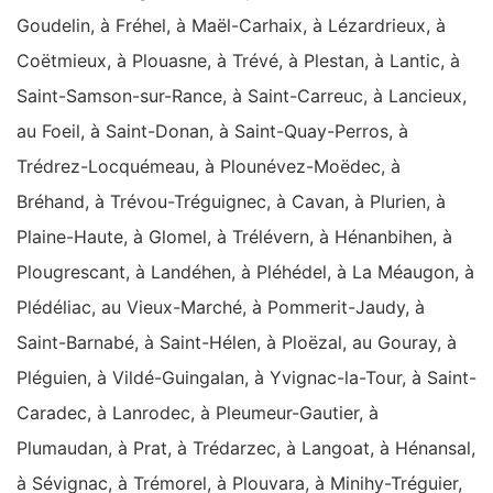
Goudelin, à Fréhel, à Maël-Carhaix, à Lézardrieux, à
Coëtmieux, à Plouasne, à Trévé, à Plestan, à Lantic, à
Saint-Samson-sur-Rance, à Saint-Carreuc, à Lancieux,
au Foeil, à Saint-Donan, à Saint-Quay-Perros, à
Trédrez-Locquémeau, à Plounévez-Moëdec, à
Bréhand, à Trévou-Tréguignec, à Cavan, à Plurien, à
Plaine-Haute, à Glomel, à Trélévern, à Hénanbihen, à
Plougrescant, à Landéhen, à Pléhédel, à La Méaugon, à
Plédéliac, au Vieux-Marché, à Pommerit-Jaudy, à
Saint-Barnabé, à Saint-Hélen, à Ploëzal, au Gouray, à
Pléguien, à Vildé-Guingalan, à Yvignac-la-Tour, à Saint-
Caradec, à Lanrodec, à Pleumeur-Gautier, à
Plumaudan, à Prat, à Trédarzec, à Langoat, à Hénansal,
à Sévignac, à Trémorel, à Plouvara, à Minihy-Tréguier,