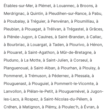
Étables-sur-Mer, à Plémet, à Louannec, à Broons, à
Merdrignac, à Quintin, à Pleudihen-sur-Rance, à Pabu,
à Ploubalay, à Tréguier, à Penvénan, à Ploumilliau, à
Pleubian, à Plouagat, à Trélivan, à Trégastel, à Grâces,
à Plénée-Jugon, à Caulnes, à Saint-Brandan, à Callac,
à Bourbriac, à Louargat, à Taden, à Plourivo, à Hénon,
à Plouaret, à Saint-Agathon, à Mûr-de-Bretagne, à
Pluduno, à La Motte, à Saint-Julien, à Corseul, à
Planguenoual, à Saint-Alban, à Plourhan, à Plouisy, à
Pommeret, à Trémuson, à Pédernec, à Plessala, à
Plouguenast, à Plouguiel, à Pommerit-le-Vicomte, à
Lanvollon, à Plélan-le-Petit, à Plouguernével, à Jugon-
les-Lacs, à Rospez, à Saint-Nicolas-du-Pélem, à
Créhen, à Matignon, à Plémy, à Ploulec'h, à Évran, à