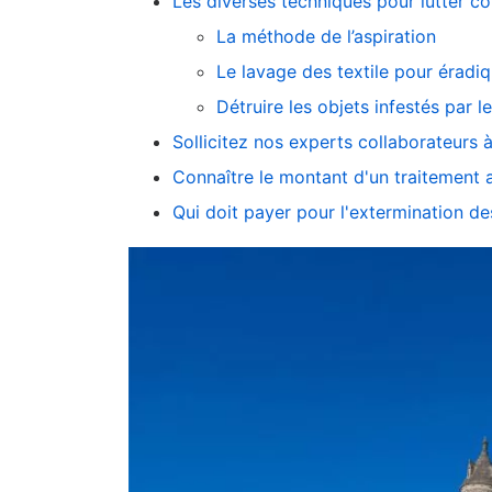
Les diverses techniques pour lutter co
La méthode de l’aspiration
Le lavage des textile pour éradiq
Détruire les objets infestés par l
Sollicitez nos experts collaborateurs à
Connaître le montant d'un traitement an
Qui doit payer pour l'extermination des