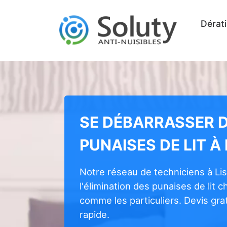
Dérati
SE DÉBARRASSER 
PUNAISES DE LIT À 
Notre réseau de techniciens à Li
l'élimination des punaises de lit 
comme les particuliers. Devis grat
rapide.