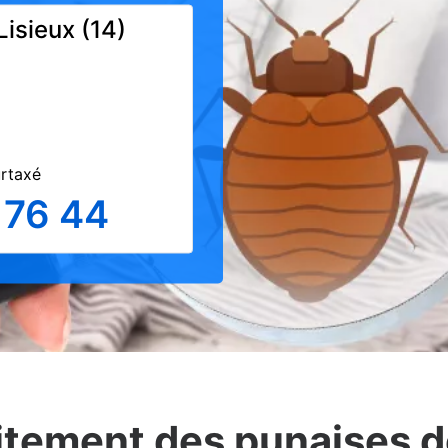
Lisieux (14)
urtaxé
 76 44
itement des punaises de