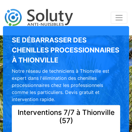
SE DÉBARRASSER DES
CHENILLES PROCESSIONNAIRES
À THIONVILLE
Notre réseau de techniciens à Thionville est
expert dans l'élimination des chenilles
processionnaires chez les professionnels
comme les particuliers. Devis gratuit et
intervention rapide.
Interventions 7/7 à Thionville
(57)