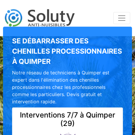
SE DÉBARRASSER DES
CHENILLES PROCESSIONNAIRES
À QUIMPER
Notre réseau de techniciens à Quimper est
expert dans l'élimination des chenilles
processionnaires chez les professionnels
comme les particuliers. Devis gratuit et
intervention rapide.
Interventions 7/7 à Quimper
(29)