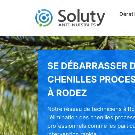
Dérati
SE DÉBARRASSER 
CHENILLES PROCE
À RODEZ
Notre réseau de techniciens à R
l'élimination des chenilles proces
professionnels comme les particul
intervention rapide.