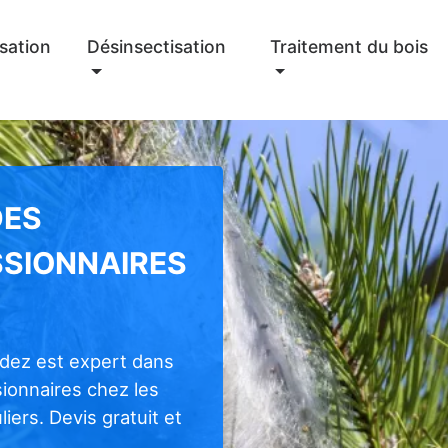
sation
Désinsectisation
Traitement du bois
DES
SSIONNAIRES
odez est expert dans
sionnaires chez les
iers. Devis gratuit et