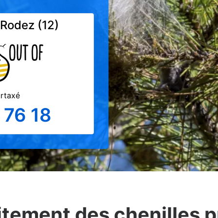
 Rodez (12)
urtaxé
 76 18
aitement des chenilles 