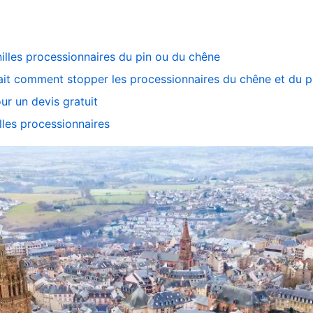
nilles processionnaires du pin ou du chêne
ait comment stopper les processionnaires du chêne et du p
ur un devis gratuit
lles processionnaires