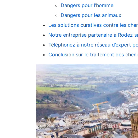
Dangers pour l’homme
Dangers pour les animaux
Les solutions curatives contre les che
Notre entreprise partenaire à Rodez s
Téléphonez à notre réseau d’expert po
Conclusion sur le traitement des cheni