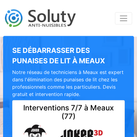
SE DÉBARRASSER DES
PUNAISES DE LIT À MEAUX
Notre réseau de techniciens à Meaux est expert
dans l'élimination des punaises de lit chez les
professionnels comme les particuliers. Devis
gratuit et intervention rapide.
Interventions 7/7 à Meaux
(77)