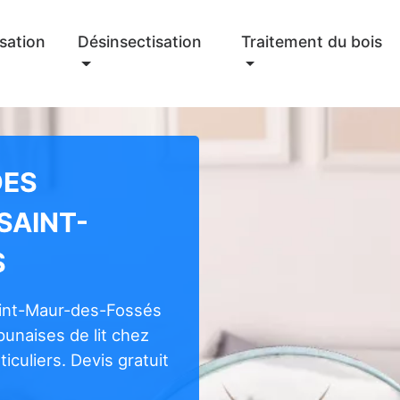
sation
Désinsectisation
Traitement du bois
DES
 SAINT-
S
aint-Maur-des-Fossés
punaises de lit chez
iculiers. Devis gratuit