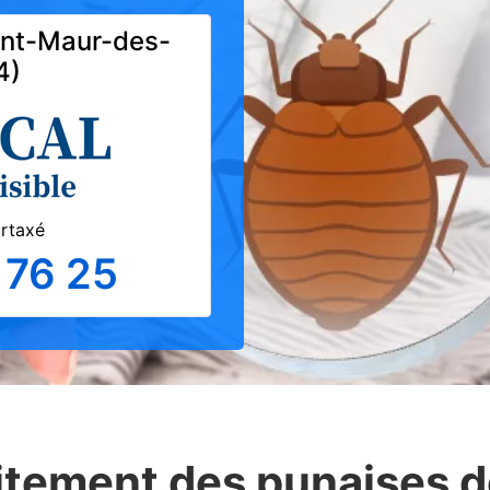
aint-Maur-des-
4)
urtaxé
 76 25
itement des punaises de 