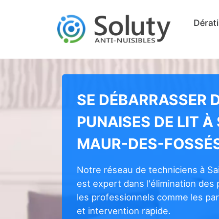
Dérati
SE DÉBARRASSER 
PUNAISES DE LIT À
MAUR-DES-FOSSÉ
Notre réseau de techniciens à S
est expert dans l'élimination des 
les professionnels comme les part
et intervention rapide.