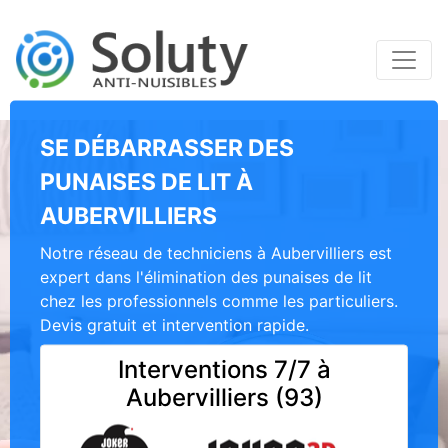
SE DÉBARRASSER DES
PUNAISES DE LIT À
AUBERVILLIERS
Notre réseau de techniciens à Aubervilliers est
expert dans l'élimination des punaises de lit
chez les professionnels comme les particuliers.
Devis gratuit et intervention rapide.
Interventions 7/7 à
Aubervilliers (93)