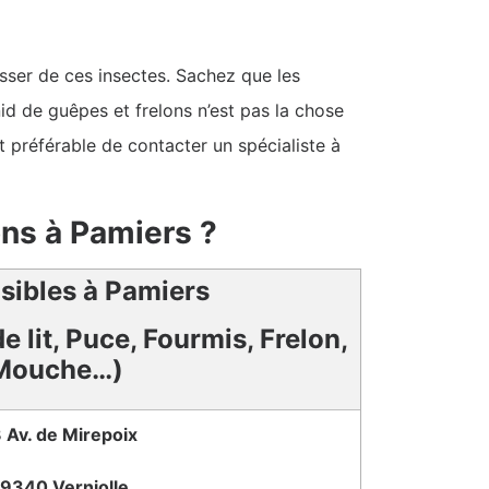
rasser de ces insectes. Sachez que les
nid de guêpes et frelons n’est pas la chose
st préférable de contacter un spécialiste à
ons à Pamiers ?
isibles à Pamiers
e lit, Puce, Fourmis, Frelon,
Mouche…)
 Av. de Mirepoix
9340 Verniolle