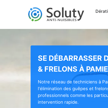
Dérati
SE DÉBARRASSER 
& FRELONS À PAMI
Notre réseau de techniciens à Pa
l'élimination des guêpes et frelon
professionnels comme les particul
intervention rapide.