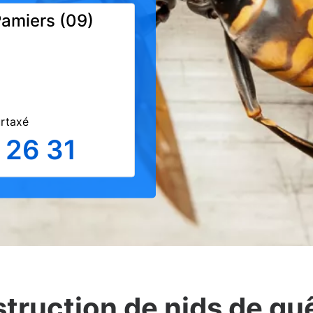
Pamiers (09)
urtaxé
 26 31
struction de nids de gu