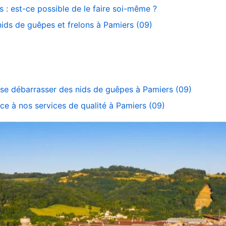
 : est-ce possible de le faire soi-même ?
ids de guêpes et frelons à Pamiers (09)
 se débarrasser des nids de guêpes à Pamiers (09)
ce à nos services de qualité à Pamiers (09)