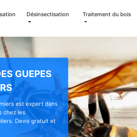
sation
Désinsectisation
Traitement du bois
DES GUEPES
ERS
miers est expert dans
s chez les
iers. Devis gratuit et