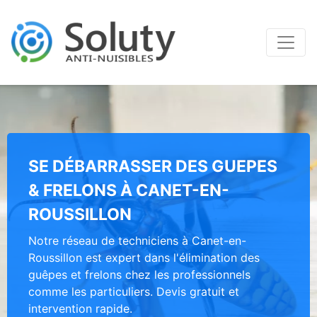
SE DÉBARRASSER DES GUEPES
& FRELONS À CANET-EN-
ROUSSILLON
Notre réseau de techniciens à Canet-en-
Roussillon est expert dans l'élimination des
guêpes et frelons chez les professionnels
comme les particuliers. Devis gratuit et
intervention rapide.