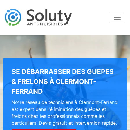
SE DÉBARRASSER DES GUEPES
& FRELONS À CLERMONT-
FERRAND
Notre réseau de techniciens à Clermont-Ferrand
est expert dans l'élimination des guêpes et
frelons chez les professionnels comme les
particuliers. Devis gratuit et intervention rapide.