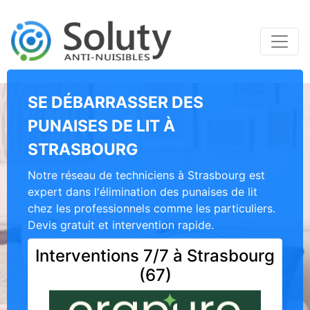
SE DÉBARRASSER DES
PUNAISES DE LIT À
STRASBOURG
Notre réseau de techniciens à Strasbourg est
expert dans l'élimination des punaises de lit
chez les professionnels comme les particuliers.
Devis gratuit et intervention rapide.
Interventions 7/7 à Strasbourg
(67)