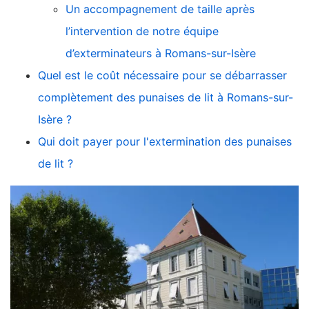
Un accompagnement de taille après
l’intervention de notre équipe
d’exterminateurs à Romans-sur-Isère
Quel est le coût nécessaire pour se débarrasser
complètement des punaises de lit à Romans-sur-
Isère ?
Qui doit payer pour l'extermination des punaises
de lit ?