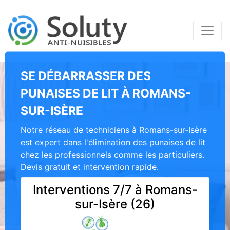
SE DÉBARRASSER DES
PUNAISES DE LIT À ROMANS-
SUR-ISÈRE
Notre réseau de techniciens à Romans-sur-Isère
est expert dans l'élimination des punaises de lit
chez les professionnels comme les particuliers.
Devis gratuit et intervention rapide.
Interventions 7/7 à Romans-
sur-Isère (26)