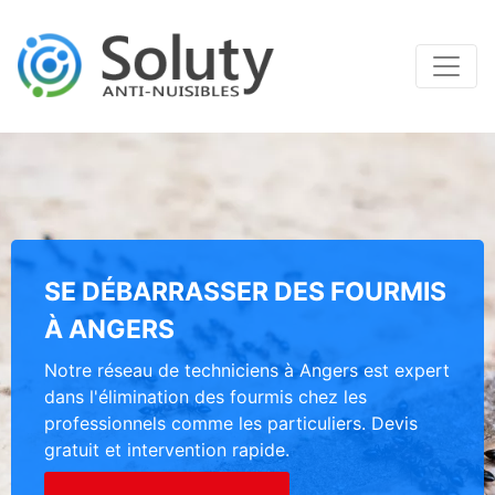
SE DÉBARRASSER DES FOURMIS
À ANGERS
Notre réseau de techniciens à Angers est expert
dans l'élimination des fourmis chez les
professionnels comme les particuliers. Devis
gratuit et intervention rapide.