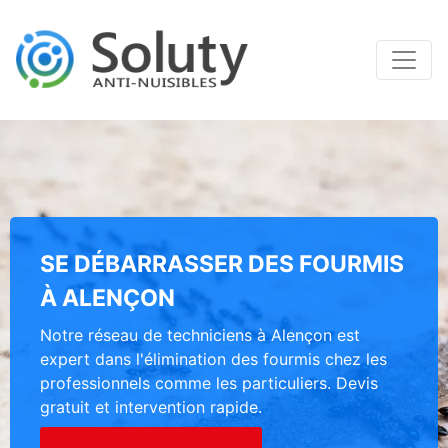
SE DÉBARRASSER DES FOURMIS
À ALENÇON
Notre réseau de techniciens à Alençon est
expert dans l'élimination des fourmis chez les
professionnels comme les particuliers. Devis
gratuit et intervention rapide.