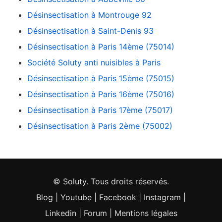
Désinsectisation à Montrouge 92
Désinsectisation à Saint-Denis 93
Désinsectisation à Paris 14ème (75014)
Société Soluty anti nuisibles à Paris
Désinsectisation à Paris 15ème (75015)
Désinsectisation à Paris 16ème (75016)
Désinsectisation à Paris 17ème (75017)
Désinsectisation à Paris 2ème (75002)
© Soluty. Tous droits réservés.
Blog
|
Youtube
|
Facebook
|
Instagram
|
Linkedin
|
Forum
|
Mentions légales