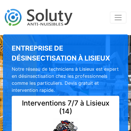
ENTREPRISE DE
DÉSINSECTISATION À LISIEUX
Notre réseau de techniciens à Lisieux est expert
en désinsectisation chez les professionnels
comme les particuliers. Devis gratuit et
intervention rapide.
Interventions 7/7 à Lisieux
(14)