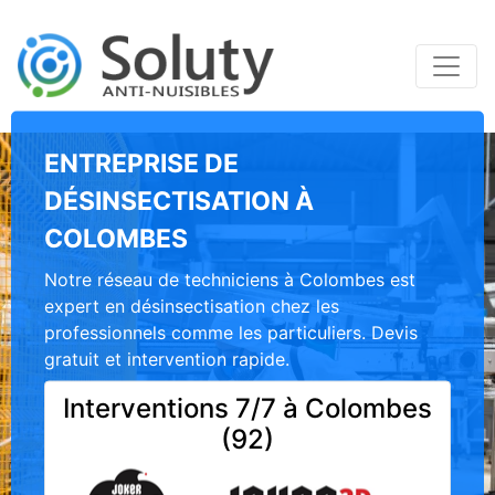
ENTREPRISE DE
DÉSINSECTISATION À
COLOMBES
Notre réseau de techniciens à Colombes est
expert en désinsectisation chez les
professionnels comme les particuliers. Devis
gratuit et intervention rapide.
Interventions 7/7 à Colombes
(92)