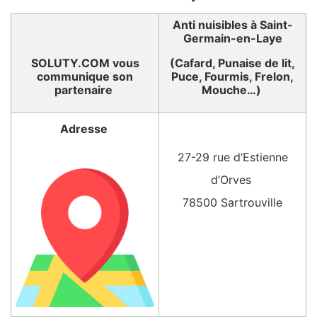
Anti nuisibles à Saint-
Germain-en-Laye
SOLUTY.COM vous
(Cafard, Punaise de lit,
communique son
Puce, Fourmis, Frelon,
partenaire
Mouche…)
Adresse
27-29 rue d’Estienne
d’Orves
78500 Sartrouville