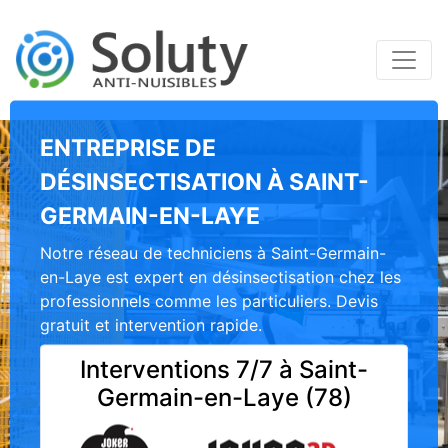
ENTREPRISE DE
DÉSINSECTISATION À SAINT-
GERMAIN-EN-LAYE
Notre réseau de techniciens à Saint-Germain-
en-Laye est expert en désinsectisation chez les
professionnels comme les particuliers. Devis
gratuit et intervention rapide.
Interventions 7/7 à Saint-
Germain-en-Laye (78)