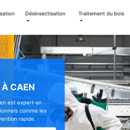
sation
Désinsectisation
Traitement du bois
 À CAEN
en est expert en
sionnels comme les
rvention rapide.