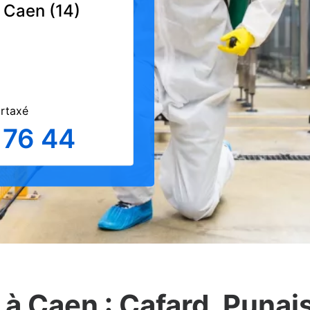
à Caen (14)
urtaxé
 76 44
à Caen : Cafard, Punaise