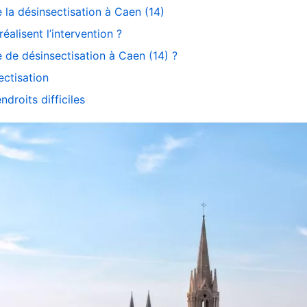
e la désinsectisation à Caen (14)
alisent l’intervention ?
e de désinsectisation à Caen (14) ?
ectisation
droits difficiles