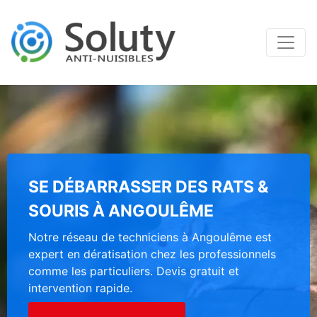
SE DÉBARRASSER DES RATS &
SOURIS À ANGOULÊME
Notre réseau de techniciens à Angoulême est
expert en dératisation chez les professionnels
comme les particuliers. Devis gratuit et
intervention rapide.