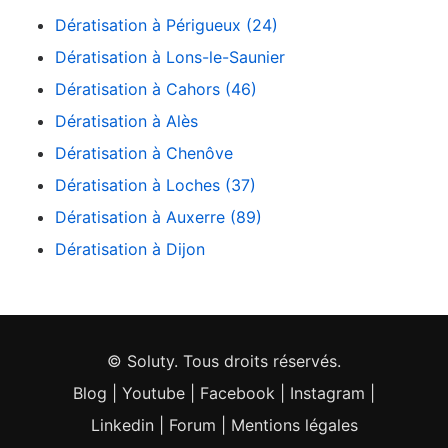
Dératisation à Périgueux (24)
Dératisation à Lons-le-Saunier
Dératisation à Cahors (46)
Dératisation à Alès
Dératisation à Chenôve
Dératisation à Loches (37)
Dératisation à Auxerre (89)
Dératisation à Dijon
© Soluty. Tous droits réservés.
Blog
|
Youtube
|
Facebook
|
Instagram
|
Linkedin
|
Forum
|
Mentions légales