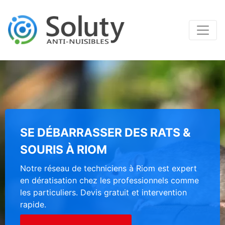
SE DÉBARRASSER DES RATS &
SOURIS À RIOM
Notre réseau de techniciens à Riom est expert
en dératisation chez les professionnels comme
les particuliers. Devis gratuit et intervention
rapide.