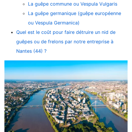
La guêpe commune ou Vespula Vulgaris
La guêpe germanique (guêpe européenne
ou Vespula Germanica)
Quel est le coût pour faire détruire un nid de
guêpes ou de frelons par notre entreprise à
Nantes (44) ?