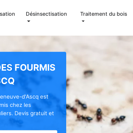
sation
Désinsectisation
Traitement du bois
DES FOURMIS
SCQ
lleneuve-d'Ascq est
rmis chez les
iers. Devis gratuit et