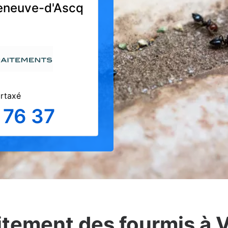
lleneuve-d'Ascq
urtaxé
 76 37
aitement des fourmis à 