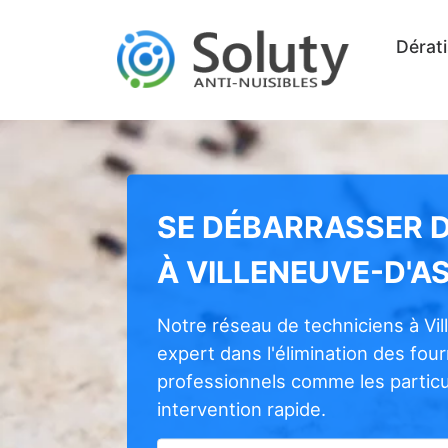
Dérati
SE DÉBARRASSER 
À VILLENEUVE-D'A
Notre réseau de techniciens à Vi
expert dans l'élimination des fou
professionnels comme les particul
intervention rapide.