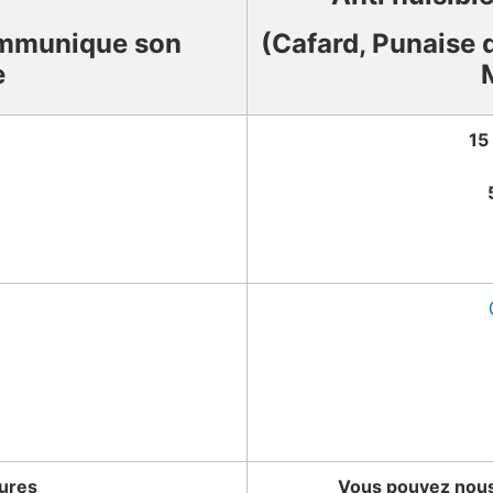
mmunique son
(Cafard, Punaise d
e
15
tures
Vous pouvez nous 