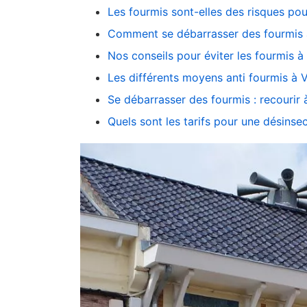
Les fourmis sont-elles des risques po
Comment se débarrasser des fourmis à
Nos conseils pour éviter les fourmis à
Les différents moyens anti fourmis à 
Se débarrasser des fourmis : recourir
Quels sont les tarifs pour une désinse