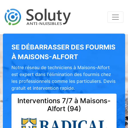
SE DÉBARRASSER DES FOURMIS
À MAISONS-ALFORT
Notre réseau de techniciens à Maisons-Alfort
est expert dans l'élimination des fourmis chez
les professionnels comme les particuliers. Devis
gratuit et intervention rapide.
Interventions 7/7 à Maisons-
Alfort (94)