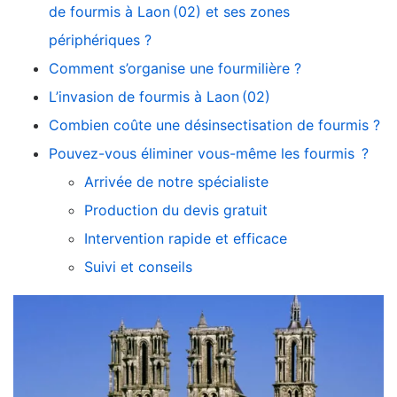
de fourmis à Laon (02) et ses zones
périphériques ?
Comment s’organise une fourmilière ?
L’invasion de fourmis à Laon (02)
Combien coûte une désinsectisation de fourmis ?
Pouvez-vous éliminer vous-même les fourmis ?
Arrivée de notre spécialiste
Production du devis gratuit
Intervention rapide et efficace
Suivi et conseils