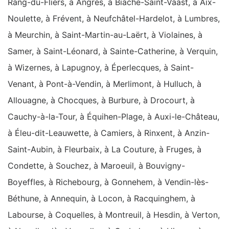
Rang-du-Fliers, à Angres, à Biache-Saint-Vaast, à Aix-
Noulette, à Frévent, à Neufchâtel-Hardelot, à Lumbres,
à Meurchin, à Saint-Martin-au-Laërt, à Violaines, à
Samer, à Saint-Léonard, à Sainte-Catherine, à Verquin,
à Wizernes, à Lapugnoy, à Éperlecques, à Saint-
Venant, à Pont-à-Vendin, à Merlimont, à Hulluch, à
Allouagne, à Chocques, à Burbure, à Drocourt, à
Cauchy-à-la-Tour, à Équihen-Plage, à Auxi-le-Château,
à Éleu-dit-Leauwette, à Camiers, à Rinxent, à Anzin-
Saint-Aubin, à Fleurbaix, à La Couture, à Fruges, à
Condette, à Souchez, à Maroeuil, à Bouvigny-
Boyeffles, à Richebourg, à Gonnehem, à Vendin-lès-
Béthune, à Annequin, à Locon, à Racquinghem, à
Labourse, à Coquelles, à Montreuil, à Hesdin, à Verton,