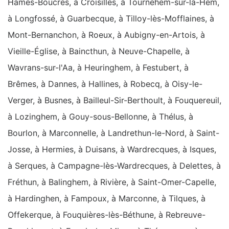
Hames-Boucres, à Croisilles, à Tournehem-sur-la-Hem,
à Longfossé, à Guarbecque, à Tilloy-lès-Mofflaines, à
Mont-Bernanchon, à Roeux, à Aubigny-en-Artois, à
Vieille-Église, à Baincthun, à Neuve-Chapelle, à
Wavrans-sur-l'Aa, à Heuringhem, à Festubert, à
Brêmes, à Dannes, à Hallines, à Robecq, à Oisy-le-
Verger, à Busnes, à Bailleul-Sir-Berthoult, à Fouquereuil,
à Lozinghem, à Gouy-sous-Bellonne, à Thélus, à
Bourlon, à Marconnelle, à Landrethun-le-Nord, à Saint-
Josse, à Hermies, à Duisans, à Wardrecques, à Isques,
à Serques, à Campagne-lès-Wardrecques, à Delettes, à
Fréthun, à Balinghem, à Rivière, à Saint-Omer-Capelle,
à Hardinghen, à Fampoux, à Marconne, à Tilques, à
Offekerque, à Fouquières-lès-Béthune, à Rebreuve-