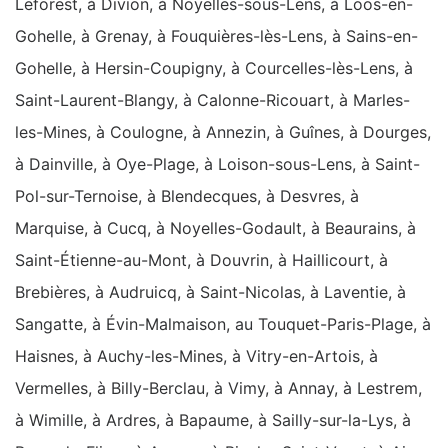
Leforest, à Divion, à Noyelles-sous-Lens, à Loos-en-
Gohelle, à Grenay, à Fouquières-lès-Lens, à Sains-en-
Gohelle, à Hersin-Coupigny, à Courcelles-lès-Lens, à
Saint-Laurent-Blangy, à Calonne-Ricouart, à Marles-
les-Mines, à Coulogne, à Annezin, à Guînes, à Dourges,
à Dainville, à Oye-Plage, à Loison-sous-Lens, à Saint-
Pol-sur-Ternoise, à Blendecques, à Desvres, à
Marquise, à Cucq, à Noyelles-Godault, à Beaurains, à
Saint-Étienne-au-Mont, à Douvrin, à Haillicourt, à
Brebières, à Audruicq, à Saint-Nicolas, à Laventie, à
Sangatte, à Évin-Malmaison, au Touquet-Paris-Plage, à
Haisnes, à Auchy-les-Mines, à Vitry-en-Artois, à
Vermelles, à Billy-Berclau, à Vimy, à Annay, à Lestrem,
à Wimille, à Ardres, à Bapaume, à Sailly-sur-la-Lys, à