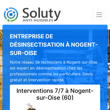
ENTREPRISE DE
DÉSINSECTISATION À NOGENT-
SUR-OISE
Notre réseau de techniciens à Nogent-sur-Oise
est expert en désinsectisation chez les
professionnels comme les particuliers. Devis
gratuit et intervention rapide.
Interventions 7/7 à Nogent-
sur-Oise (60)