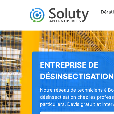
Dérati
ENTREPRISE DE
DÉSINSECTISATION
Notre réseau de techniciens à Bo
désinsectisation chez les profes
particuliers. Devis gratuit et inte