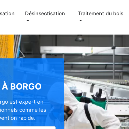
sation
Désinsectisation
Traitement du bois
 À BORGO
rgo est expert en
sionnels comme les
rvention rapide.