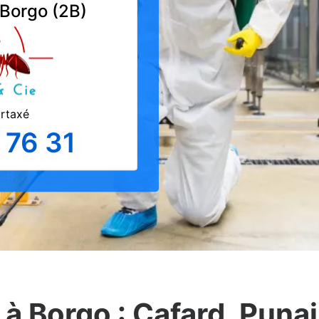
 Borgo (2B)
urtaxé
 76 31
à Borgo : Cafard, Punais