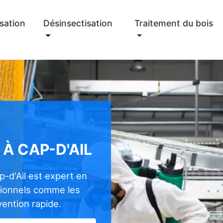
sation
Désinsectisation
Traitement du bois
À CAP-D'AIL
-d'Ail est expert en
sionnels comme les
rvention rapide.