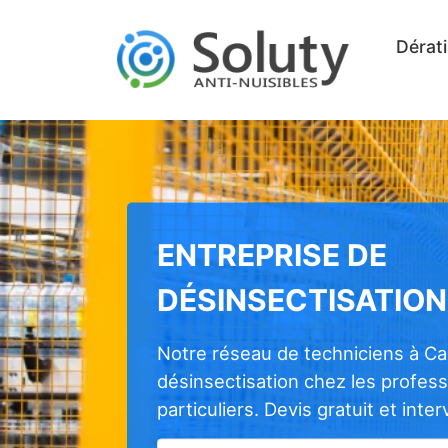
Dérati
ENTREPRISE DE
DÉSINSECTISATION 
Notre réseau de techniciens à Cap
désinsectisation chez les profes
particuliers. Devis gratuit et inte