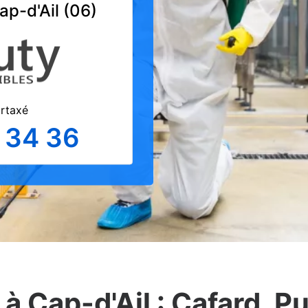
ap-d'Ail (06)
urtaxé
 34 36
à Cap-d'Ail : Cafard, Pu