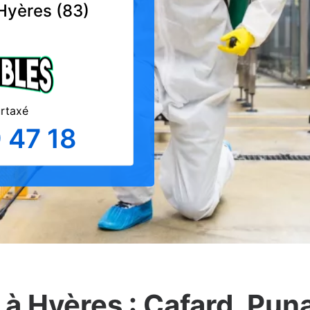
 Hyères (83)
urtaxé
 47 18
à Hyères : Cafard, Punai