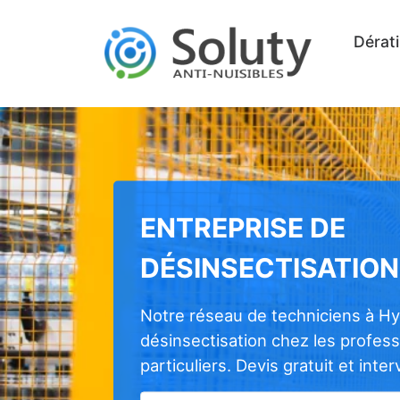
Dérati
ENTREPRISE DE
DÉSINSECTISATION
Notre réseau de techniciens à Hy
désinsectisation chez les profes
particuliers. Devis gratuit et inte