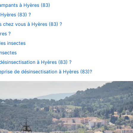
 rampants à Hyères (83)
 Hyères (83) ?
ls chez vous à Hyères (83) ?
res ?
les insectes
insectes
désinsectisation à Hyères (83) ?
reprise de désinsectisation à Hyères (83)?