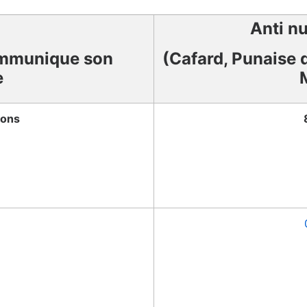
Anti nu
mmunique son
(Cafard, Punaise d
e
ions