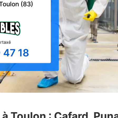
 Toulon (83)
urtaxé
 47 18
à Toulon : Cafard, Punai