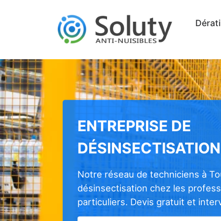
Dérati
ENTREPRISE DE
DÉSINSECTISATION
Notre réseau de techniciens à To
désinsectisation chez les profes
particuliers. Devis gratuit et inte