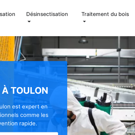
sation
Désinsectisation
Traitement du bois
 À TOULON
ulon est expert en
sionnels comme les
rvention rapide.